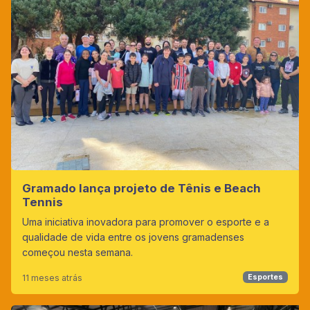
Gramado lança projeto de Tênis e Beach
Tennis
Uma iniciativa inovadora para promover o esporte e a
qualidade de vida entre os jovens gramadenses
começou nesta semana.
11 meses atrás
Esportes