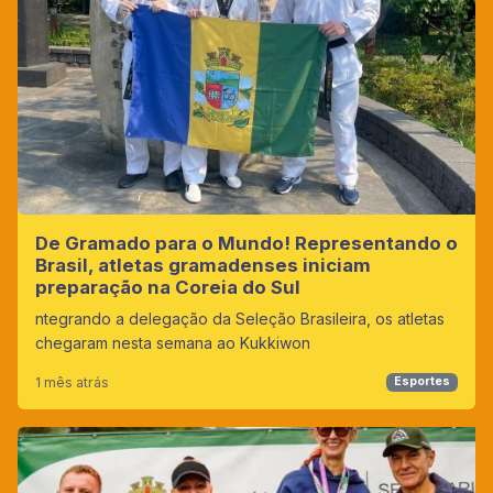
De Gramado para o Mundo! Representando o
Brasil, atletas gramadenses iniciam
preparação na Coreia do Sul
ntegrando a delegação da Seleção Brasileira, os atletas
chegaram nesta semana ao Kukkiwon
1 mês atrás
Esportes