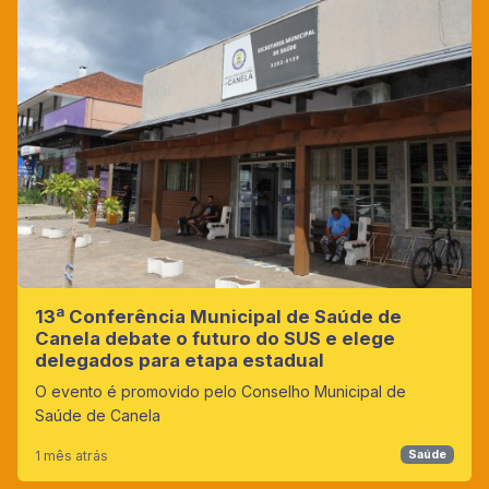
13ª Conferência Municipal de Saúde de
Canela debate o futuro do SUS e elege
delegados para etapa estadual
O evento é promovido pelo Conselho Municipal de
Saúde de Canela
1 mês atrás
Saúde