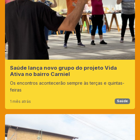
Saúde lança novo grupo do projeto Vida
Ativa no bairro Carniel
Os encontros acontecerão sempre às terças e quintas-
feiras
1 mês atrás
Saúde