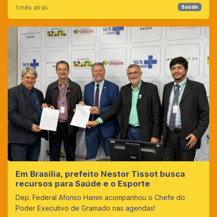
1 mês atrás
Saúde
Em Brasília, prefeito Nestor Tissot busca
recursos para Saúde e o Esporte
Dep. Federal Afonso Hamm acompanhou o Chefe do
Poder Executivo de Gramado nas agendas!