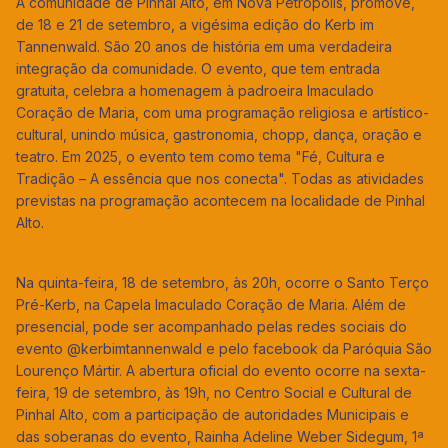
A comunidade de Pinhal Alto, em Nova Petrópolis, promove,
de 18 e 21 de setembro, a vigésima edição do Kerb im
Tannenwald. São 20 anos de história em uma verdadeira
integração da comunidade. O evento, que tem entrada
gratuita, celebra a homenagem à padroeira Imaculado
Coração de Maria, com uma programação religiosa e artístico-
cultural, unindo música, gastronomia, chopp, dança, oração e
teatro. Em 2025, o evento tem como tema "Fé, Cultura e
Tradição – A essência que nos conecta". Todas as atividades
previstas na programação acontecem na localidade de Pinhal
Alto.
Na quinta-feira, 18 de setembro, às 20h, ocorre o Santo Terço
Pré-Kerb, na Capela Imaculado Coração de Maria. Além de
presencial, pode ser acompanhado pelas redes sociais do
evento @kerbimtannenwald e pelo facebook da Paróquia São
Lourenço Mártir. A abertura oficial do evento ocorre na sexta-
feira, 19 de setembro, às 19h, no Centro Social e Cultural de
Pinhal Alto, com a participação de autoridades Municipais e
das soberanas do evento, Rainha Adeline Weber Sidegum, 1ª