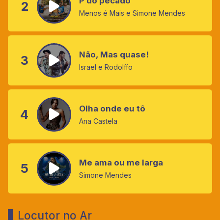
P do pecado
2
Menos é Mais e Simone Mendes
Não, Mas quase!
3
Israel e Rodolffo
Olha onde eu tô
4
Ana Castela
Me ama ou me larga
5
Simone Mendes
Locutor no Ar