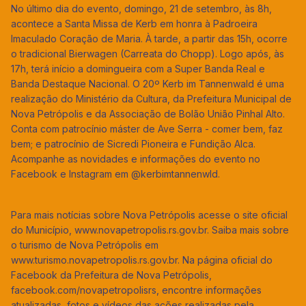
No último dia do evento, domingo, 21 de setembro, às 8h,
acontece a Santa Missa de Kerb em honra à Padroeira
Imaculado Coração de Maria. À tarde, a partir das 15h, ocorre
o tradicional Bierwagen (Carreata do Chopp). Logo após, às
17h, terá início a domingueira com a Super Banda Real e
Banda Destaque Nacional. O 20º Kerb im Tannenwald é uma
realização do Ministério da Cultura, da Prefeitura Municipal de
Nova Petrópolis e da Associação de Bolão União Pinhal Alto.
Conta com patrocínio máster de Ave Serra - comer bem, faz
bem; e patrocínio de Sicredi Pioneira e Fundição Alca.
Acompanhe as novidades e informações do evento no
Facebook e Instagram em @kerbimtannenwld.
Para mais notícias sobre Nova Petrópolis acesse o site oficial
do Município, www.novapetropolis.rs.gov.br. Saiba mais sobre
o turismo de Nova Petrópolis em
www.turismo.novapetropolis.rs.gov.br. Na página oficial do
Facebook da Prefeitura de Nova Petrópolis,
facebook.com/novapetropolisrs, encontre informações
atualizadas, fotos e vídeos das ações realizadas pela